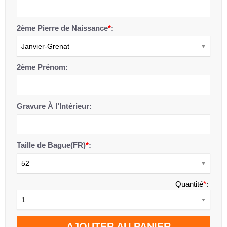
2ème Pierre de Naissance
*
:
Janvier-Grenat
2ème Prénom:
Gravure À l’Intérieur:
Taille de Bague(FR)
*
:
52
Quantité
*
:
1
AJOUTER AU PANIER