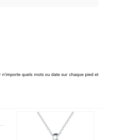
 n'importe quels mots ou date sur chaque pied et
ue Nœud d'Amour Celtique-Pierre de Naissance et Gravure-Plaqué Or
$ 7