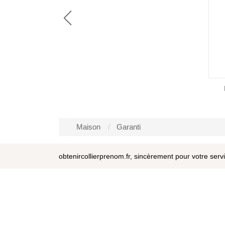
Bague d'Amour-Gravure et Pierres de Naissance-Plaqué Or
8.31
Maison
Garanti
obtenircollierprenom.fr, sincèrement pour votre serv