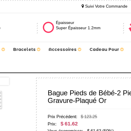
Suivi Votre Commande
Épaisseur
e
Super Épaisseur 1.2mm
s
Bracelets
Accessoires
Cadeau Pour
Bague Pieds de Bébé-2 Pie
Gravure-Plaqué Or
Prix Précédent:
$ 123.25
$
61.62
Prix:
Vous économisez:
$
61.63
(50%)