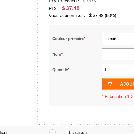
Prix Précédent:
$ 74.97
$
37.48
Prix:
Vous économisez:
$
37.49
(50%)
Couleur primaire
*
:
Le noir
Nom
*
:
Quantité
*
:
1
AJOUT
*
Fabrication 1-3
tion
Livraison