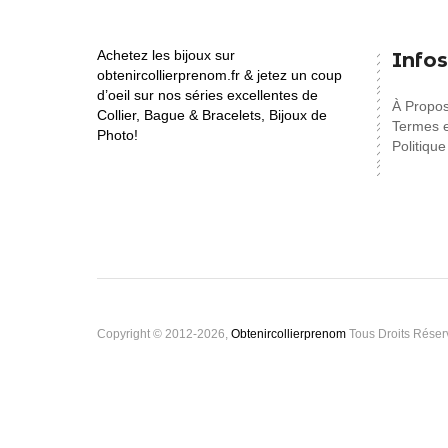
Achetez les bijoux sur
Infos
obtenircollierprenom.fr & jetez un coup
d’oeil sur nos séries excellentes de
À Propo
Collier, Bague & Bracelets, Bijoux de
Termes e
Photo!
Politique
Copyright © 2012-2026,
Obtenircollierprenom
Tous Droits Réser