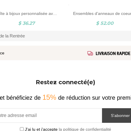
Boîte à bijoux personnalisée avec nom et initiale, boîte à bijoux portable, boîte organisateur de voyage en cuir végétalien, cadeau pour femme
$ 36.27
$ 52.00
de la Rentrée
ice
Restez connecté(e)
15%
et bénéficiez de
de réduction sur votre pr
S'abonner
J'ai lu et j'accepte
la politique de confidentialité