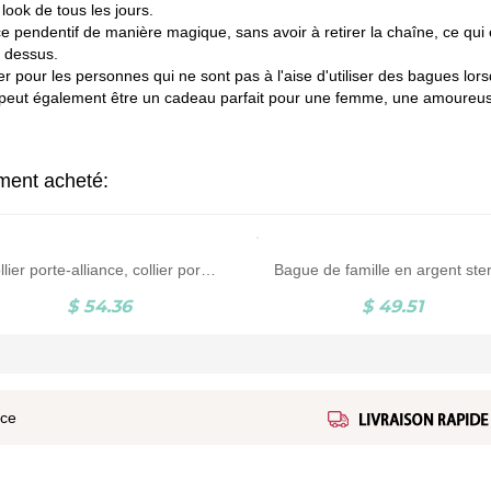
 look de tous les jours.
e pendentif de manière magique, sans avoir à retirer la chaîne, ce qui 
e dessus.
er pour les personnes qui ne sont pas à l'aise d'utiliser des bagues lorsq
c. Il peut également être un cadeau parfait pour une femme, une amoureus
ement acheté:
Collier porte-alliance, collier porte-alliance géométrique, collier porte-alliance doré, porte-alliance, cadeau pour étudiant en médecine, cadeau pour pâtissier
$ 54.36
$ 49.51
ice