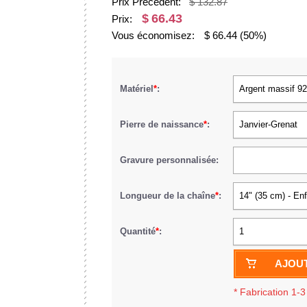
Prix Précédent:
$ 132.87
$
66.43
Prix:
Vous économisez:
$
66.44
(50%)
Matériel
*
:
Argent massif 92
Pierre de naissance
*
:
Janvier-Grenat
Gravure personnalisée:
Longueur de la chaîne
*
:
14" (35 cm) - En
Quantité
*
:
1
AJOUT
*
Fabrication 1-3