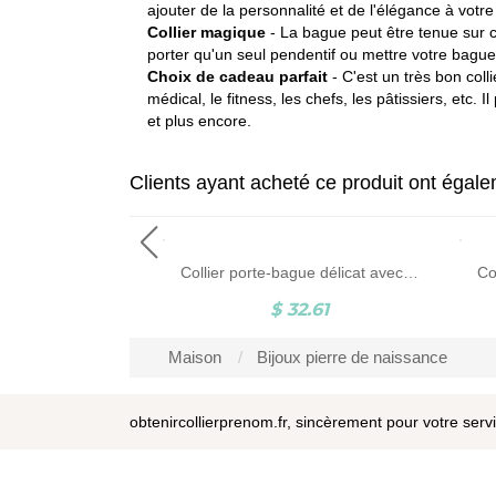
ajouter de la personnalité et de l'élégance à votre
Collier magique
- La bague peut être tenue sur c
porter qu'un seul pendentif ou mettre votre bagu
Choix de cadeau parfait
- C'est un très bon colli
médical, le fitness, les chefs, les pâtissiers, et
et plus encore.
Clients ayant acheté ce produit ont égal
Collier porte-bague personnalisé, porte-bague docteur, collier porte-bague géométrique, médecin/chirurgien/cadeau de remise des diplômes, cadeau pour lui
Collier porte-bague délicat avec motif de montagne, porte-bague géométrique personnalisé cadeau de bijoux simples pour elle/femmes/filles mères/médecin/infirmière
2.61
$ 32.61
Maison
Bijoux pierre de naissance
obtenircollierprenom.fr, sincèrement pour votre serv