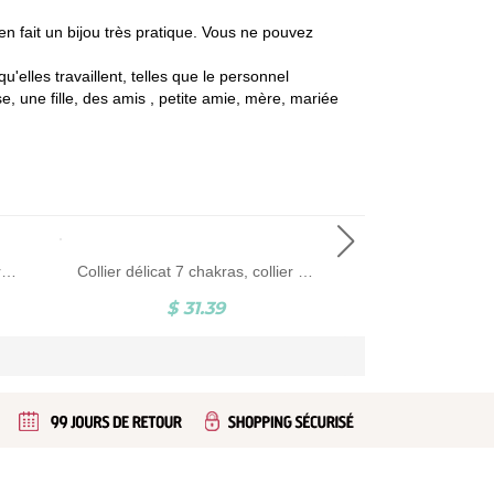
en fait un bijou très pratique. Vous ne pouvez
u'elles travaillent, telles que le personnel
e, une fille, des amis , petite amie, mère, mariée
Bague de famille en argent sterling gravée avec bouquet de fleurs de naissance et zircone, cadeau d'anniversaire, de fête des mères ou de Saint-Valentin pour femme
Collier délicat 7 chakras, collier de guérison symbole de yoga Boho, bijoux de yoga, bijoux spirituels, cadeau d’anniversaire pour les amateurs de yoga
$ 31.39
$ 3