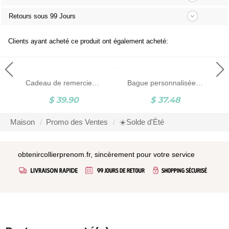
Retours sous 99 Jours
Clients ayant acheté ce produit ont également acheté:
Cadeau de remerciement personnalisé montre/stylo Fob
Bague personnalisée initiale et pierre de naissance, bague réglable en acier inoxydable/argent sterling 925, bijoux empilables, cadeau pour femme/demoiselle d'honneur/mère/soeur
$ 39.90
$ 37.48
Maison
Promo des Ventes
☀️Solde d'Été
obtenircollierprenom.fr, sincèrement pour votre service