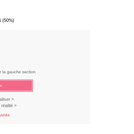
1
(50%)
r la gauche section
me
liser >
réalité >
ouvrés