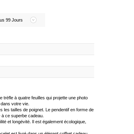
us 99 Jours
rèfle à quatre feuilles qui projette une photo
 dans votre vie.
 les tailles de poignet. Le pendentif en forme de
e à ce superbe cadeau.
lité et longévité. Il est également écologique,
celet est livré dans un élégant coffret cadeau,