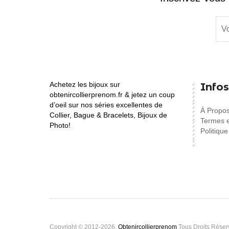
Achetez les bijoux sur
Infos
obtenircollierprenom.fr & jetez un coup
d’oeil sur nos séries excellentes de
À Propo
Collier, Bague & Bracelets, Bijoux de
Termes e
Photo!
Politique
Copyright © 2012-2026,
Obtenircollierprenom
Tous Droits Réser