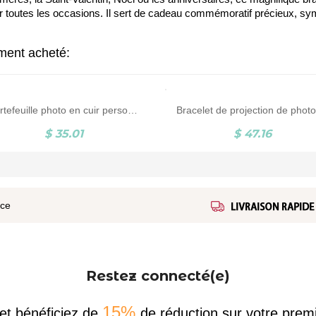
pour toutes les occasions. Il sert de cadeau commémoratif précieux, sy
ement acheté:
Portefeuille photo en cuir personnalisé pour homme
$ 35.01
$ 47.16
ice
Restez connecté(e)
15%
et bénéficiez de
de réduction sur votre pr