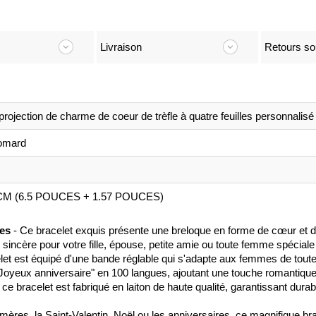
Livraison
Retours so
projection de charme de coeur de trèfle à quatre feuilles personnalisé
homard
CM (6.5 POUCES + 1.57 POUCES)
les
- Ce bracelet exquis présente une breloque en forme de cœur et de t
sincère pour votre fille, épouse, petite amie ou toute femme spéciale
let est équipé d'une bande réglable qui s'adapte aux femmes de toutes
"Joyeux anniversaire" en 100 langues, ajoutant une touche romantiqu
ce bracelet est fabriqué en laiton de haute qualité, garantissant durabi
 mères, la Saint-Valentin, Noël ou les anniversaires, ce magnifique bra