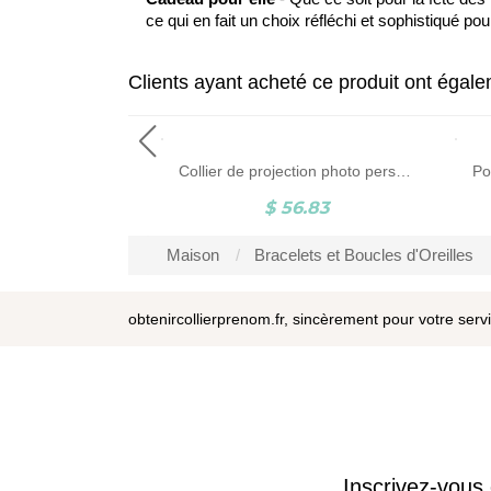
ce qui en fait un choix réfléchi et sophistiqué 
Clients ayant acheté ce produit ont égal
Collier Arbre de Vie-1 à 9 Prénoms-Argent
Collier de projection photo personnalisé avec I Love You en 100 langues
2.51
$ 56.83
Maison
Bracelets et Boucles d'Oreilles
obtenircollierprenom.fr, sincèrement pour votre serv
Inscrivez-vous 