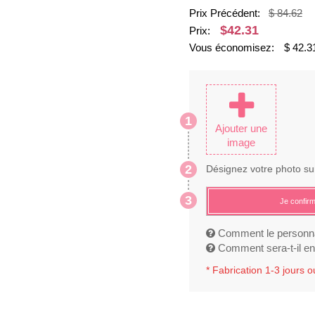
Prix Précédent:
$ 84.62
$
42.31
Prix:
Vous économisez:
$
42.3
1
Ajouter une
image
2
Désignez votre photo su
3
Je confir
Comment le personna
Comment sera-t-il en 
*
Fabrication 1-3 jours 