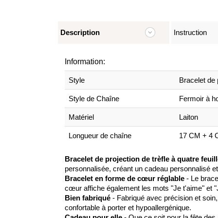
Description
Instruction
Information:
Style
Bracelet de 
Style de Chaîne
Fermoir à 
Matériel
Laiton
Longueur de chaîne
17 CM + 4 
Bracelet de projection de trèfle à quatre feuil
personnalisée, créant un cadeau personnalisé et 
Bracelet en forme de cœur réglable
- Le brace
cœur affiche également les mots "Je t'aime" et 
Bien fabriqué
- Fabriqué avec précision et soin, 
confortable à porter et hypoallergénique.
Cadeau pour elle
- Que ce soit pour la fête des