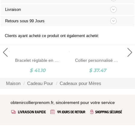
Livraison
Retours sous 99 Jours
Clients ayant acheté ce produit ont également acheté:
Bracelet réglable en œil de tigre avec projection photo personnalisée, bracelets de guérison en pierres précieuses rondes en cristal naturel, cadeau d'anniversaire/fête des pères pour hommes
Collier personnalisé avec photo et nom latéral, collier en argent sterling 925 avec nom et image, cadeau d'anniversaire/fête des mères pour elle/maman
$ 41.10
$ 37.47
Maison
Cadeau Pour
Cadeaux pour Mères
obtenircollierprenom.fr, sincèrement pour votre service