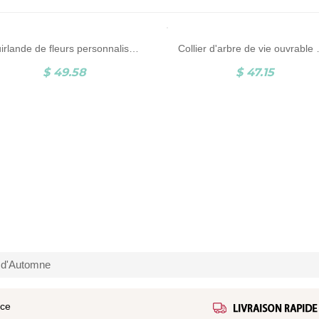
Guirlande de fleurs personnalisée pour bébé, veilleuse, guirlande de fleurs en papier, décoration murale à LED, cadeau d'anniversaire/de fête prénatale pour fille
Collier d'arbre de vie ouvrable personnalisé, col
$ 49.58
$ 47.15
 d'Automne
ice