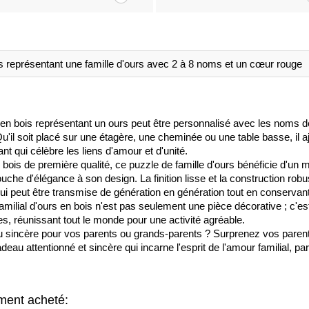
s représentant une famille d'ours avec 2 à 8 noms et un cœur rouge
 en bois représentant un ours peut être personnalisé avec les noms 
'il soit placé sur une étagère, une cheminée ou une table basse, il a
nt qui célèbre les liens d'amour et d'unité.
 bois de première qualité, ce puzzle de famille d'ours bénéficie d'un 
che d'élégance à son design. La finition lisse et la construction robus
qui peut être transmise de génération en génération tout en conservant
milial d'ours en bois n'est pas seulement une pièce décorative ; c'e
s, réunissant tout le monde pour une activité agréable.
sincère pour vos parents ou grands-parents ? Surprenez vos parents
au attentionné et sincère qui incarne l'esprit de l'amour familial, par
ement acheté: