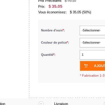
Prix Précédent:
$ 70.10
$
35.05
Prix:
Vous économisez:
$
35.05
(50%)
Nombre d'ours
*
:
-Sélectionner-
Couleur de police
*
:
-Sélectionner-
Quantité
*
:
1
AJOUT
*
Fabrication 1-3
tion
Livraison