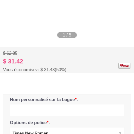
1
/
5
$ 62.85
$ 31.42
Vous économisez: $
31.43
(50%)
Nom personnalisé sur la bague
*
:
Options de police
*
:
Times New Roman