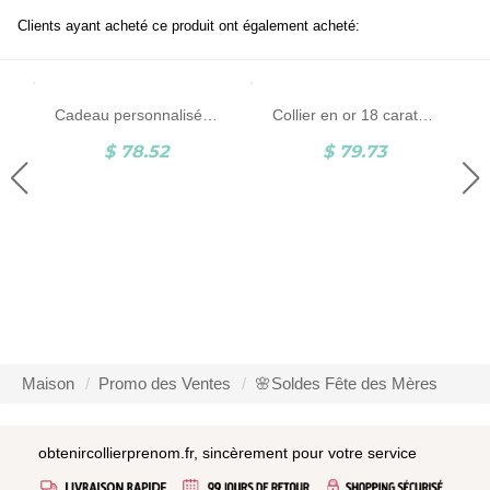
Clients ayant acheté ce produit ont également acheté:
Cadeau personnalisé de collier de coeur de mères avec la pierre de naissance et le nom
Collier en or 18 carats plaqué or avec pierre de naissance et prénom gravé
$ 78.52
$ 79.73
Maison
Promo des Ventes
🌸Soldes Fête des Mères
obtenircollierprenom.fr, sincèrement pour votre service