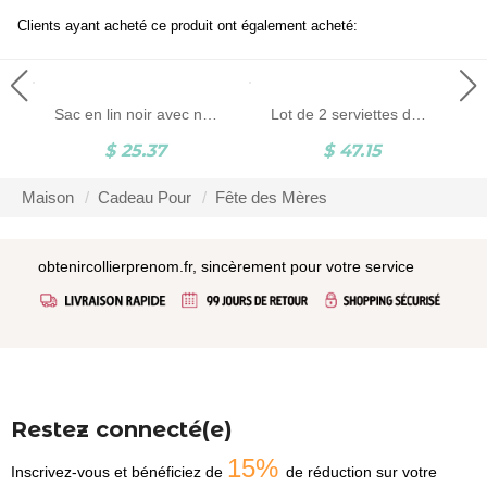
Clients ayant acheté ce produit ont également acheté:
ur/amie
Sac en lin noir avec nom personnalisé, sac en lin avec initiale, sac de voyage, souvenir de fête de mariage, cadeau de la fête des mères, cadeau pour les enseignants/demoiselles d'honneur
Lot de 2 serviettes de plage lune de miel avec nom personnalisé, serviettes de plage de M. et Mme Couple, cadeau de mariage/lune de miel/anniversaire pour jeunes mariés
$ 25.37
$ 47.15
Maison
Cadeau Pour
Fête des Mères
obtenircollierprenom.fr, sincèrement pour votre service
Restez connecté(e)
15%
Inscrivez-vous et bénéficiez de
de réduction sur votre