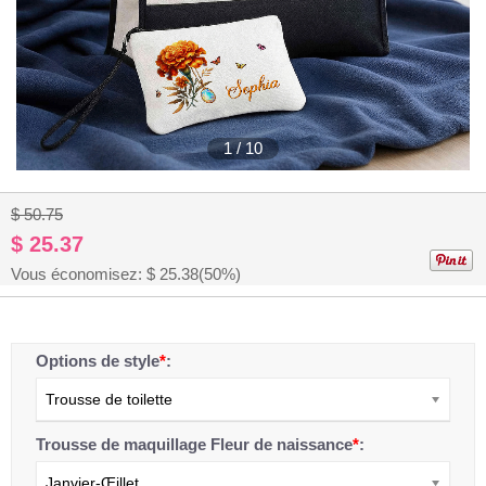
1
/
10
$ 50.75
$ 25.37
Vous économisez: $
25.38
(50%)
Options de style
*
:
Trousse de toilette
Trousse de maquillage Fleur de naissance
*
:
Janvier-Œillet