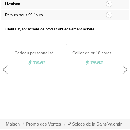
Livraison
Retours sous 99 Jours
Clients ayant acheté ce produit ont également acheté:
Cadeau personnalisé de collier de coeur de mères avec la pierre de naissance et le nom
Collier en or 18 carats plaqué or avec pierre de naissance et prénom gravé
$ 78.61
$ 79.82
Maison
Promo des Ventes
💕Soldes de la Saint-Valentin