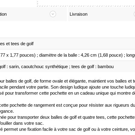
tion
Livraison
es et tees de golf
77 x 1,77 pouces) ; diamètre de la balle : 4,26 cm (1,68 pouce) ; lon
 golf : sarin, caoutchouc synthétique ; tees de golf : bambou
r balles de golf, de forme ovale et élégante, maintient vos balles et t
cile pendant votre partie. Son design ludique ajoute une touche ludiq
é pour transformer cette pochette en un cadeau unique qui montre de 
 cette pochette de rangement est conçue pour résister aux rigueurs du
légance.
e pour transporter deux balles de golf et quatre tees, cette pochett
ouiller dans votre sac.
ré permet une fixation facile à votre sac de golf ou à votre ceinture, 