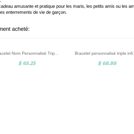
.
adeau amusante et pratique pour les maris, les petits amis ou les amis
les enterrements de vie de garçon.
ement acheté:
Bracelet Nom Personnalisé Triple Infini en Argent Sterling
Bracelet personna
$ 65.25
$ 68.88