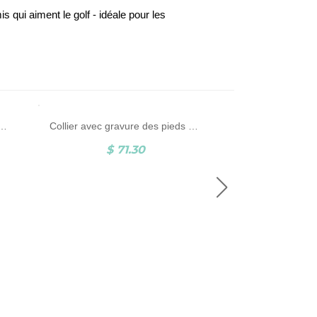
 qui aiment le golf - idéale pour les
lisé triple infini avec nom en argent plaqué or
Collier avec gravure des pieds de bébé et pierre de naissance personnalisée en or rose
$ 71.30
$ 6