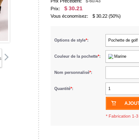
Prix Précédent:
$ 60.43
$
30.21
Prix:
Vous économisez:
$
30.22
(50%)
Options de style
*
:
Pochette de golf
Couleur de la pochette
*
:
Marine
Nom personnalisé
*
:
Quantité
*
:
1
AJOUT
*
Fabrication 1-3