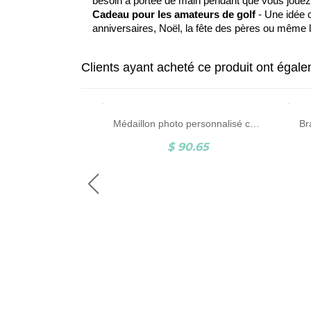
besoin à portée de main pendant que vous jouez
Cadeau pour les amateurs de golf
- Une idée c
anniversaires, Noël, la fête des pères ou même 
Clients ayant acheté ce produit ont égal
Bague monogramme personnalisée en argent sterling
Médaillon photo personnalisé coeur
8.22
$ 90.65