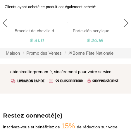
Clients ayant acheté ce produit ont également acheté:
d-mère
Bracelet de cheville de nom personnalisé
Porte-clés acrylique Biker VR2 personnalisé
$ 41.11
$ 24.16
Maison
Promo des Ventes
🎆Bonne Fête Nationale
obtenircollierprenom.fr, sincèrement pour votre service
Restez connecté(e)
15%
Inscrivez-vous et bénéficiez de
de réduction sur votre