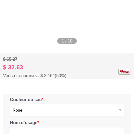
1
/
10
$ 65.27
$ 32.63
Vous économisez: $
32.64
(50%)
Couleur du sac
*
:
Rose
Nom d'usage
*
: