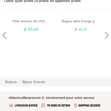
Clients ayant acheté ce produit ont également acheté:
Petit anneau de chaîne de coeur, anneau de chaîne de coeur personnalisé, anneau de chaîne délicat, cadeau pour elle/ami/fille
Bague ailes d'ange gardien réglable, bague en argent sterling 925, bague minimaliste, bague aile d'ange pour elle, cadeau pour femme et homme
$ 37.48
$ 41.11
Maison
Bijoux Gravés
obtenircollierprenom.fr, sincèrement pour votre service