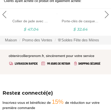
Clients ayant acheté ce produit ont également acheté:
Collier de jade avec pierre de naissance, collier amulette de jade, collier pendentif jade, collier de charme, cadeau de fête des mères pour mère/grand-mère
Porte-clés de casque de moto avec nom personnalisé, porte-clés de motard personnalisé avec monogramme, cadeau d'anniversaire/fête des pères pour motard/motocycliste/petit ami/homme/papa
$ 47.04
$ 32.64
Maison
Promo des Ventes
🌸Soldes Fête des Mères
obtenircollierprenom.fr, sincèrement pour votre service
Restez connecté(e)
15%
Inscrivez-vous et bénéficiez de
de réduction sur votre
première commande