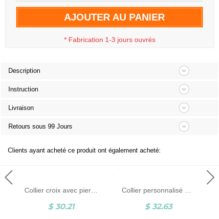
AJOUTER AU PANIER
*
Fabrication 1-3 jours ouvrés
Description
Instruction
Livraison
Retours sous 99 Jours
Clients ayant acheté ce produit ont également acheté:
Collier croix avec pierre de naissance personnalisé, collier crucifix délicat en argent sterling, cadeau de baptême/première communion, cadeau pour la famille/ami/femme
Collier personnalisé avec initiales et pierre de naissance, 1 à 6 breloques initiales gravées en forme d'étoile et de cœur avec pendentif en pierre de naissance, bijoux de famille, cadeau pour maman/meilleures amies
$ 30.21
$ 32.63