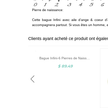
Pierre de naissance:
Cette bague Infini avec aile d’ange & coeur d'
accompagnera partout. Si vous êtes un homme, a
Clients ayant acheté ce produit ont égal
1 Prénom-Plaqué Or
Bague Infini-6 Pierres de Naissance et Gravure-Plaqué Or
5.06
$ 89.49