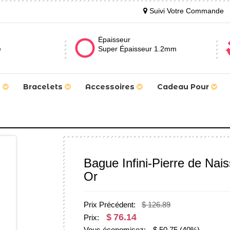
Suivi Votre Commande
Épaisseur
e
Super Épaisseur 1.2mm
s
Bracelets
Accessoires
Cadeau Pour
Bague Infini-Pierre de Nai
Or
Prix Précédent:
$ 126.89
$
76.14
Prix:
Vous économisez:
$
50.75
(40%)