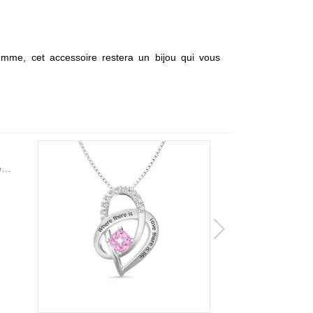
femme, cet accessoire restera un bijou qui vous
Boucle d'Oreilles Plaqué Or Prénom et Pierre de Naissance Personnalisable