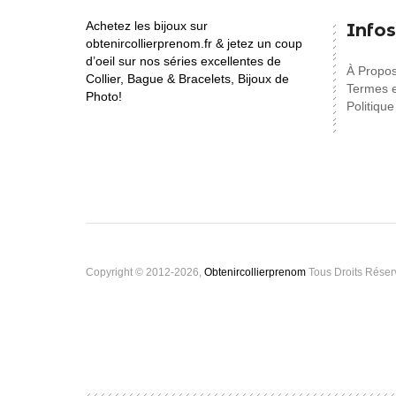
Achetez les bijoux sur
Infos
obtenircollierprenom.fr & jetez un coup
d’oeil sur nos séries excellentes de
À Propo
Collier, Bague & Bracelets, Bijoux de
Termes e
Photo!
Politique
Copyright © 2012-2026,
Obtenircollierprenom
Tous Droits Réser