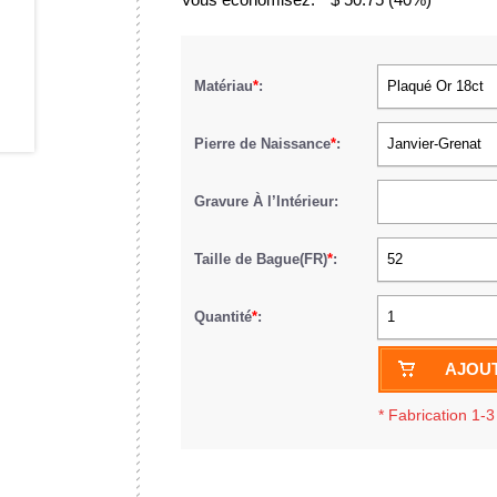
Matériau
*
:
Plaqué Or 18ct
Pierre de Naissance
*
:
Janvier-Grenat
Gravure À l’Intérieur:
Taille de Bague(FR)
*
:
52
Quantité
*
:
1
AJOUT
*
Fabrication 1-3