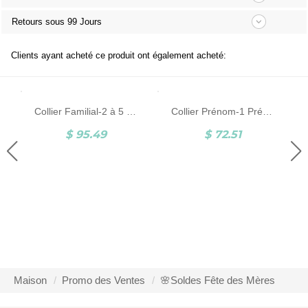
Retours sous 99 Jours
Clients ayant acheté ce produit ont également acheté:
Collier Familial-2 à 5 Prénoms-Plaqué Or
Collier Prénom-1 Prénom et Pierre de Naissance-Argent
$ 95.49
$ 72.51
Maison
Promo des Ventes
🌸Soldes Fête des Mères