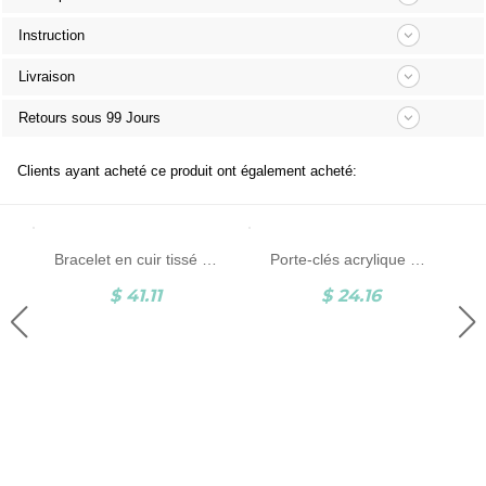
Instruction
Livraison
Retours sous 99 Jours
Clients ayant acheté ce produit ont également acheté:
Bracelet en cuir tissé personnalisable avec 1 à 8 perles de nom gravées, bijoux de nom de famille, cadeau d'anniversaire pour la fête des pères pour hommes
Porte-clés acrylique Biker VR2 personnalisé
$ 41.11
$ 24.16