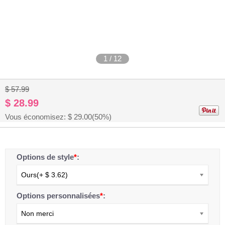
1
/
12
$ 57.99
$ 28.99
Vous économisez: $
29.00
(50%)
Options de style
*
:
Ours(+ $ 3.62)
Options personnalisées
*
:
Non merci