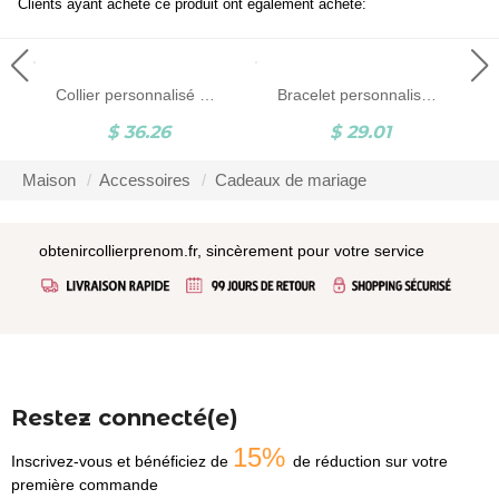
Clients ayant acheté ce produit ont également acheté:
Collier personnalisé avec nom latéral et pierre de naissance en forme de cœur, bijoux pour femmes, cadeau de Saint-Valentin/anniversaire/anniversaire pour femme/petite amie/meilleure amie
Bracelet personnalisé avec 1 à 6 breloques en forme de cœur, bracelet à double chaîne, bijou de famille, cadeau pour la fête des mères, un anniversaire ou un anniversaire de mariage pour maman, grand-mère ou un membre de la famille.
$ 36.26
$ 29.01
Maison
Accessoires
Cadeaux de mariage
obtenircollierprenom.fr, sincèrement pour votre service
Restez connecté(e)
15%
Inscrivez-vous et bénéficiez de
de réduction sur votre
première commande