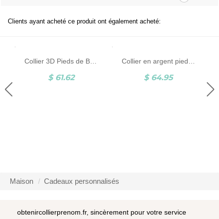
Clients ayant acheté ce produit ont également acheté:
Collier 3D Pieds de Bébé-Pierre de Naissance et Gravure-Argent
Collier en argent pieds de bébé & pierre porte-bonheur
$ 61.62
$ 64.95
Maison
Cadeaux personnalisés
obtenircollierprenom.fr, sincèrement pour votre service